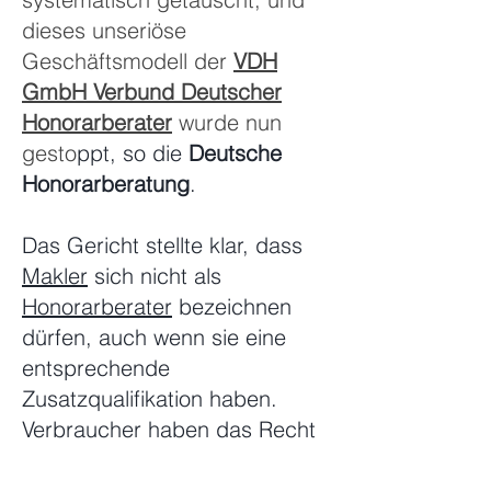
dieses unseriöse
Geschäftsmodell der
VDH
GmbH Verbund Deutscher
Honorarberater
wurde nun
gesto
ppt, so die
Deutsche
Honorarberatung
.
Das Gericht stellte klar, dass
Makler
sich nicht als
Honorarberater
bezeichnen
dürfen, auch wenn sie eine
entsprechende
Zusa
tzqualifi
kation haben.
Verbraucher haben das Recht
auf eine unabhängige
Beratung, die frei von